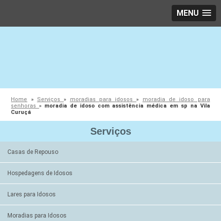
MENU
Home
»
Serviços
»
moradias para idosos
»
moradia de idoso para
senhoras
»
moradia de idoso com assistência médica em sp na Vila
Curuçá
Serviços
Casas de Repouso
Hospedagens de Idosos
Lares para Idosos
Moradias para Idosos