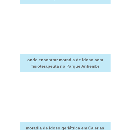
onde encontrar moradia de idoso com
fisioterapeuta no Parque Anhembi
moradia de idoso geriátrica em Caierias