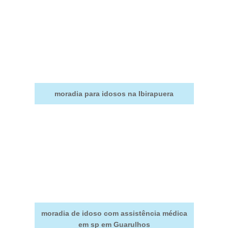
moradia para idosos na Ibirapuera
moradia de idoso com assistência médica
em sp em Guarulhos