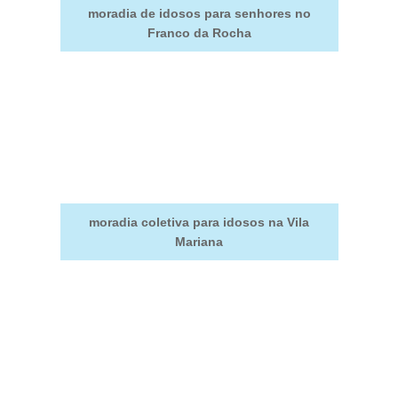
moradia de idosos para senhores no
Franco da Rocha
moradia coletiva para idosos na Vila
Mariana