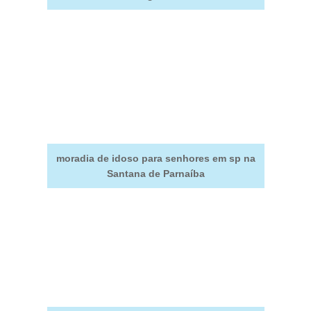
moradia de idoso para senhores em sp na
Santana de Parnaíba