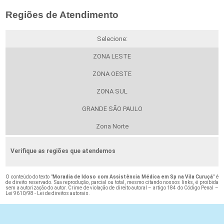
Regiões de Atendimento
Selecione:
ZONA LESTE
ZONA OESTE
ZONA SUL
GRANDE SÃO PAULO
Zona Norte
Verifique as regiões que atendemos
O conteúdo do texto "
Moradia de Idoso com Assistência Médica em Sp na Vila Curuçá
" é
de direito reservado. Sua reprodução, parcial ou total, mesmo citando nossos links, é proibida
sem a autorização do autor. Crime de violação de direito autoral – artigo 184 do Código Penal –
Lei 9610/98 - Lei de direitos autorais
.