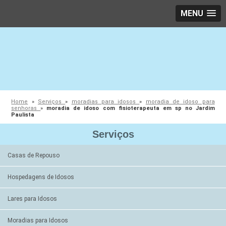
MENU
Home
»
Serviços
»
moradias para idosos
»
moradia de idoso para
senhoras
»
moradia de idoso com fisioterapeuta em sp no Jardim
Paulista
Serviços
Casas de Repouso
Hospedagens de Idosos
Lares para Idosos
Moradias para Idosos