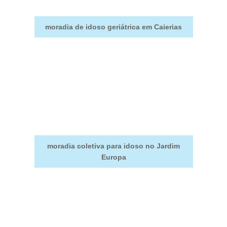
moradia de idoso geriátrica em Caierias
moradia coletiva para idoso no Jardim
Europa