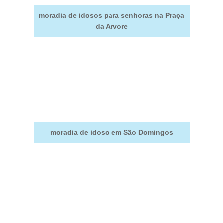
moradia de idosos para senhoras na Praça
da Arvore
moradia de idoso em São Domingos