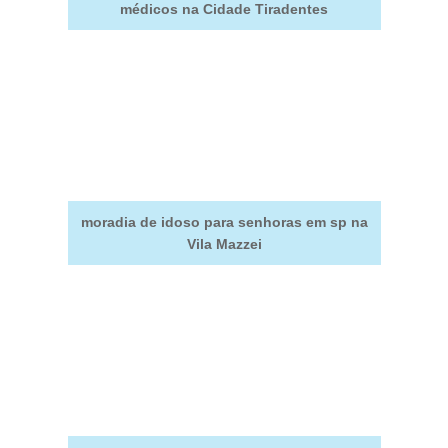
médicos na Cidade Tiradentes
moradia de idoso para senhoras em sp na
Vila Mazzei