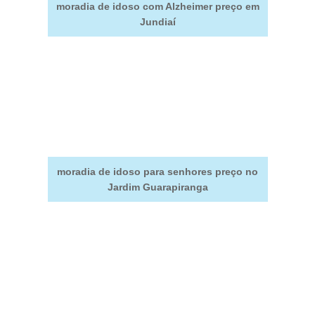
moradia de idoso com Alzheimer preço em
Jundiaí
moradia de idoso para senhores preço no
Jardim Guarapiranga