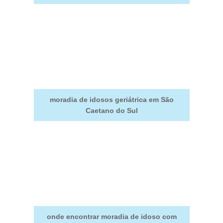
moradia de idosos geriátrica em São
Caetano do Sul
onde encontrar moradia de idoso com