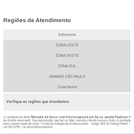
Regiões de Atendimento
Selecione:
ZONA LESTE
ZONA OESTE
ZONA SUL
GRANDE SÃO PAULO
Zona Norte
Verifique as regiões que atendemos
O conteúdo do texto "
Moradia de Idoso com Fisioterapeuta em Sp no Jardim Paulista
" é
de direito reservado. Sua reprodução, parcial ou total, mesmo citando nossos links, é proibida
sem a autorização do autor. Crime de violação de direito autoral – artigo 184 do Código Penal –
Lei 9610/98 - Lei de direitos autorais
.