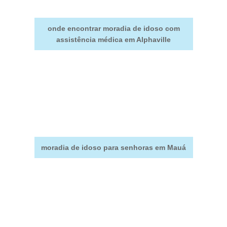
onde encontrar moradia de idoso com
assistência médica em Alphaville
moradia de idoso para senhoras em Mauá