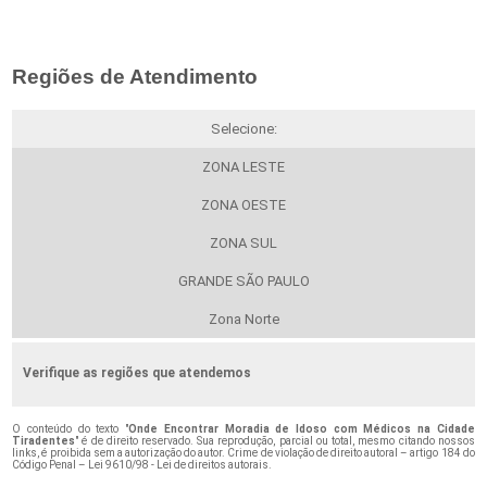
Regiões de Atendimento
Selecione:
ZONA LESTE
ZONA OESTE
ZONA SUL
GRANDE SÃO PAULO
Zona Norte
Verifique as regiões que atendemos
O conteúdo do texto "
Onde Encontrar Moradia de Idoso com Médicos na Cidade
Tiradentes
" é de direito reservado. Sua reprodução, parcial ou total, mesmo citando nossos
links, é proibida sem a autorização do autor. Crime de violação de direito autoral – artigo 184 do
Código Penal –
Lei 9610/98 - Lei de direitos autorais
.