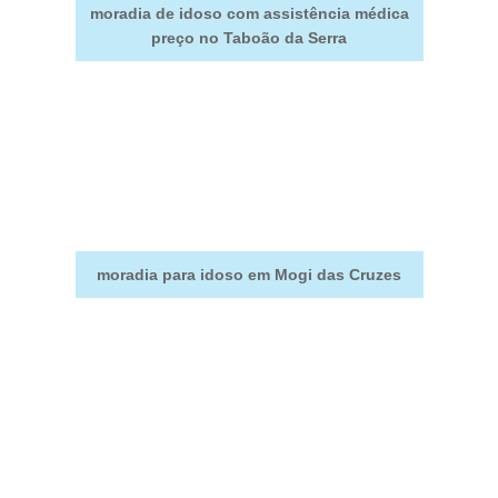
moradia de idoso com assistência médica
preço no Taboão da Serra
moradia para idoso em Mogi das Cruzes