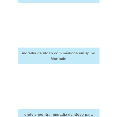
moradia de idoso com médicos em sp no
Morumbi
onde encontrar moradia de idoso para