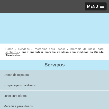
MENU
Home
»
Serviços
»
moradias para idosos
»
moradia de idoso para
senhoras
»
onde encontrar moradia de idoso com médicos na Cidade
Tiradentes
Serviços
Casas de Repouso
Hospedagens de Idosos
Lares para Idosos
Moradias para Idosos