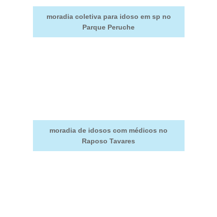
moradia coletiva para idoso em sp no
Parque Peruche
moradia de idosos com médicos no
Raposo Tavares