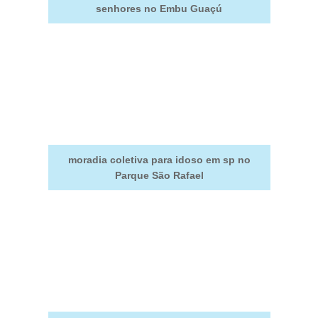
senhores no Embu Guaçú
moradia coletiva para idoso em sp no
Parque São Rafael