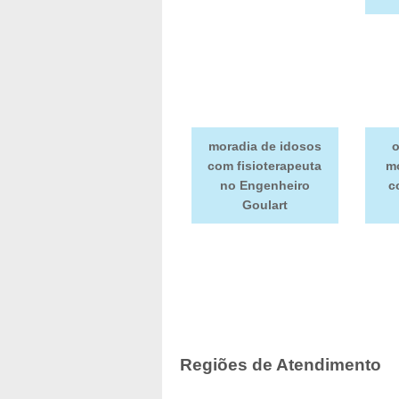
moradia de idosos
o
com fisioterapeuta
mo
no Engenheiro
c
Goulart
Regiões de Atendimento