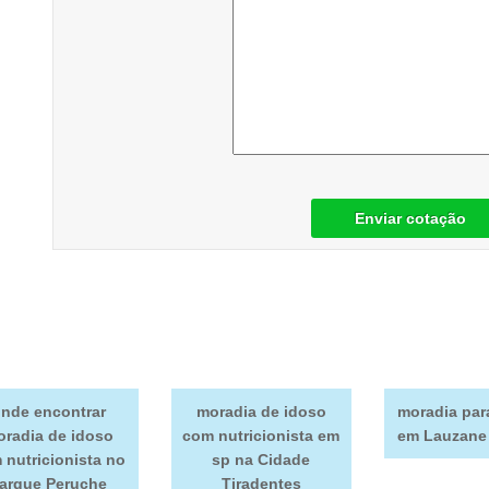
Enviar cotação
nde encontrar
moradia de idoso
moradia par
radia de idoso
com nutricionista em
em Lauzane 
 nutricionista no
sp na Cidade
arque Peruche
Tiradentes