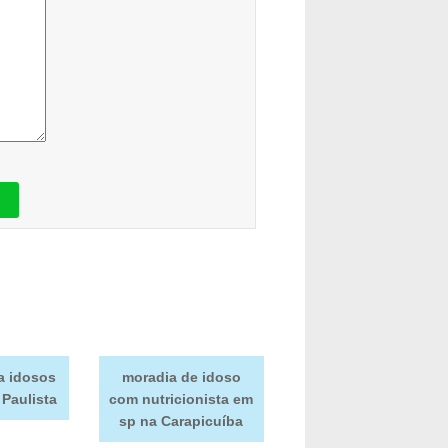
a idosos
moradia de idoso
Paulista
com nutricionista em
sp na Carapicuíba