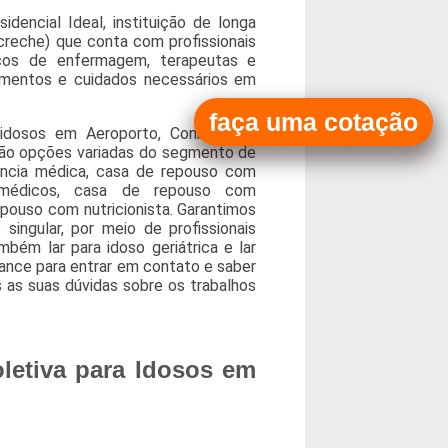
encial Ideal, instituição de longa
creche) que conta com profissionais
nicos de enfermagem, terapeutas e
dimentos e cuidados necessários em
faça uma cotação
a idosos em Aeroporto, Conheça os
stão opções variadas do segmento de
ência médica, casa de repouso com
 médicos, casa de repouso com
epouso com nutricionista. Garantimos
ingular, por meio de profissionais
mbém lar para idoso geriátrica e lar
chance para entrar em contato e saber
 as suas dúvidas sobre os trabalhos
letiva para Idosos em