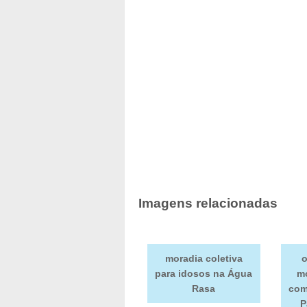
Imagens relacionadas
moradia coletiva
o
para idosos na Água
mo
Rasa
com
P