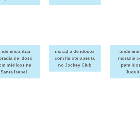
nde encontrar
moradia de idosos
onde enc
radia de idoso
com fisioterapeuta
moradia c
om médicos na
no Jockey Club
para ido
Santa Isabel
Juquit