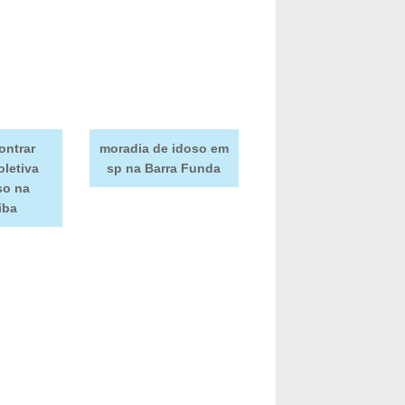
ontrar
moradia de idoso em
oletiva
sp na Barra Funda
so na
iba