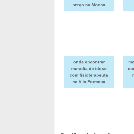
preço na Mooca
onde encontrar
mo
moradia de idoso
co
com fisioterapeuta
na Vila Formosa