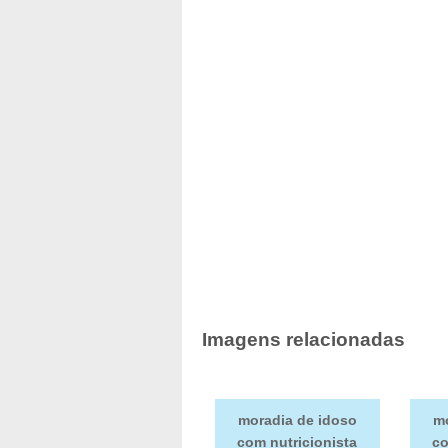
Imagens relacionadas
moradia de idoso
mo
com nutricionista
co