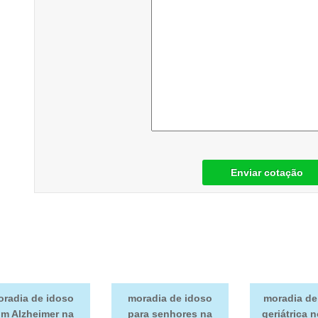
Enviar cotação
radia de idoso
moradia de idoso
moradia de
m Alzheimer na
para senhores na
geriátrica 