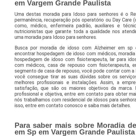
em Vargem Grande Paulista
Uma destas moradia para Idoso para senhores é o Resid
permanência, recuperação pós operatório ou Day Care (
como, médico, enfermeira padrão, auxiliares e téc
nutricionistas que garante toda a qualidade nos aten
uma moradia para Idoso para senhores.
Busca por moradia de idoso com Alzheimer em sp 
encontrar hospedagem de idoso com médicos, moradia 
hospedagem de idoso com fisioterapeuta, lar para ido
com médicos, casa de repouso com fisioterapeuta, e
segmento de casa de repouso, você pode contar com a R
você consegue tirar as suas dúvidas sobre os serviç
melhores profissionais e instalações. Assim, a empr
satisfação, que são os maiores objetivos da marca
profissional e objetiva, entre em contato para obter ma
nós trabalhamos com residencial de idosos para senhora
isso, entre em contato conosco e saiba mais detalhes.
Para saber mais sobre Moradia d
em Sp em Vargem Grande Paulista