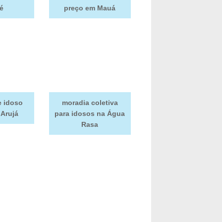
é
preço em Mauá
e idoso
moradia coletiva
 Arujá
para idosos na Água
Rasa