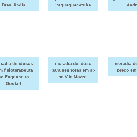
Brasilândia
Itaquaquecetuba
Andr
radia de idosos
moradia de idoso
moradia d
m fisioterapeuta
para senhoras em sp
preço em
no Engenheiro
na Vila Mazzei
Goulart