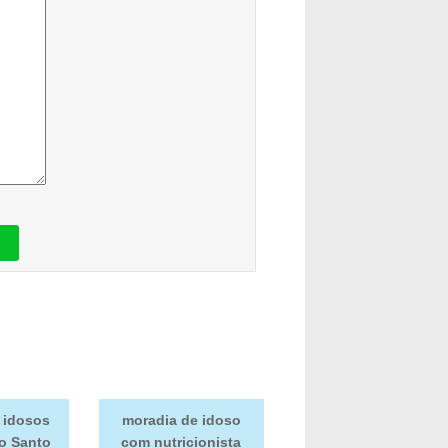
 idosos
moradia de idoso
no Santo
com nutricionista