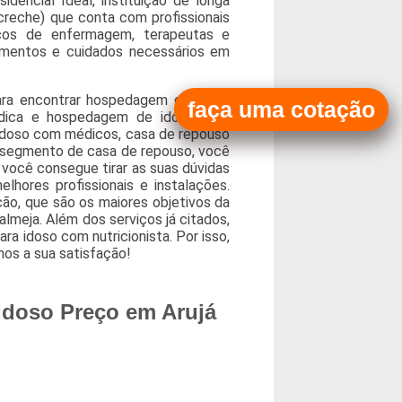
encial Ideal, instituição de longa
creche) que conta com profissionais
nicos de enfermagem, terapeutas e
dimentos e cuidados necessários em
ara encontrar hospedagem de idoso
faça uma cotação
édica e hospedagem de idoso com
e idoso com médicos, casa de repouso
o segmento de casa de repouso, você
 você consegue tirar as suas dúvidas
hores profissionais e instalações.
ção, que são os maiores objetivos da
lmeja. Além dos serviços já citados,
ra idoso com nutricionista. Por isso,
mos a sua satisfação!
Idoso Preço em Arujá