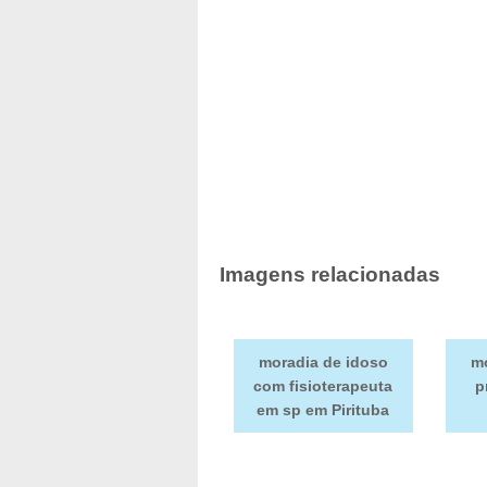
Imagens relacionadas
moradia de idoso
mo
com fisioterapeuta
p
em sp em Pirituba