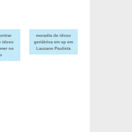
ontrar
moradia de idoso
e idoso
geriátrica em sp em
imer no
Lauzane Paulista
o