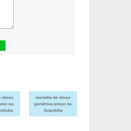
e idoso
moradia de idoso
ores na
geriátrica preço na
cetuba
Juquitiba