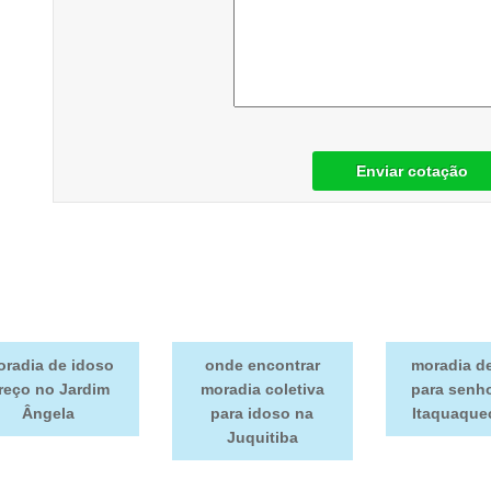
Enviar cotação
radia de idoso
onde encontrar
moradia d
reço no Jardim
moradia coletiva
para senh
Ângela
para idoso na
Itaquaque
Juquitiba