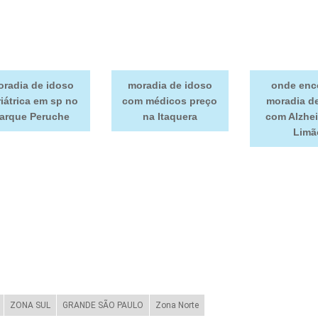
radia de idoso
moradia de idoso
onde enc
iátrica em sp no
com médicos preço
moradia d
arque Peruche
na Itaquera
com Alzhe
Limã
ZONA SUL
GRANDE SÃO PAULO
Zona Norte