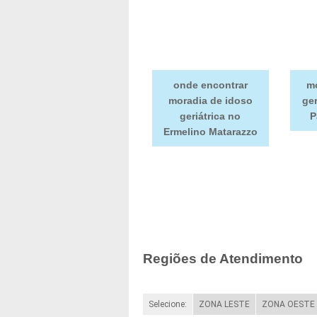
onde encontrar
mo
moradia de idoso
ger
geriátrica no
P
Ermelino Matarazzo
Regiões de Atendimento
Selecione:
ZONA LESTE
ZONA OESTE