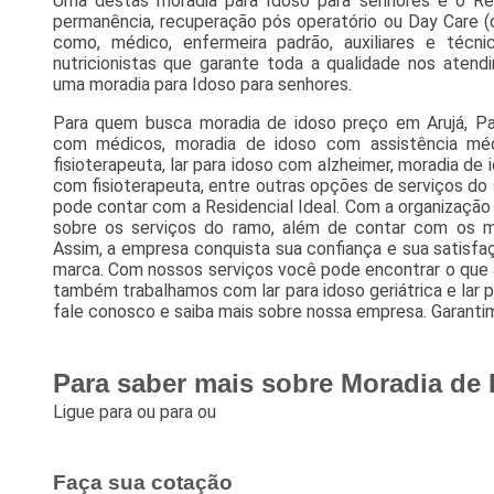
Uma destas moradia para Idoso para senhores é o Resid
permanência, recuperação pós operatório ou Day Care (
como, médico, enfermeira padrão, auxiliares e téc
nutricionistas que garante toda a qualidade nos aten
uma moradia para Idoso para senhores.
Para quem busca moradia de idoso preço em Arujá, P
com médicos, moradia de idoso com assistência m
fisioterapeuta, lar para idoso com alzheimer, moradia d
com fisioterapeuta, entre outras opções de serviços d
pode contar com a Residencial Ideal. Com a organização
sobre os serviços do ramo, além de contar com os mel
Assim, a empresa conquista sua confiança e sua satisfa
marca. Com nossos serviços você pode encontrar o que a
também trabalhamos com lar para idoso geriátrica e lar pa
fale conosco e saiba mais sobre nossa empresa. Garanti
Para saber mais sobre Moradia de 
Ligue para
ou para
ou
Faça sua cotação