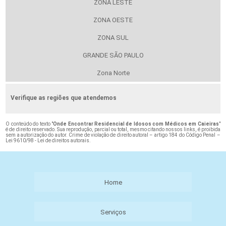
ZONA LESTE
ZONA OESTE
ZONA SUL
GRANDE SÃO PAULO
Zona Norte
Verifique as regiões que atendemos
O conteúdo do texto "
Onde Encontrar Residencial de Idosos com Médicos em Caieiras
"
é de direito reservado. Sua reprodução, parcial ou total, mesmo citando nossos links, é proibida
sem a autorização do autor. Crime de violação de direito autoral – artigo 184 do Código Penal –
Lei 9610/98 - Lei de direitos autorais
.
Home
Serviços