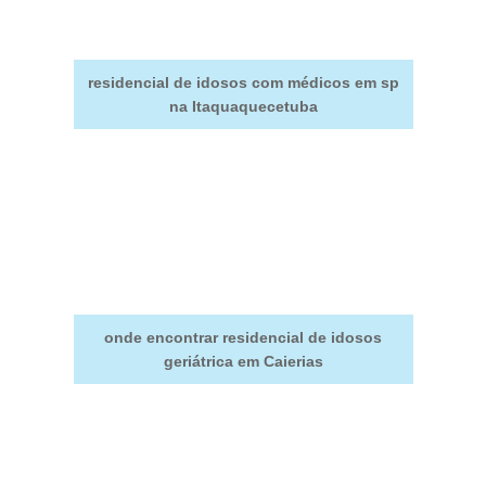
residencial de idosos com médicos em sp
na Itaquaquecetuba
onde encontrar residencial de idosos
geriátrica em Caierias