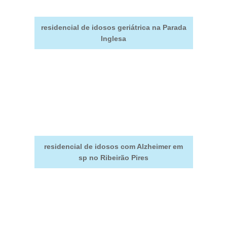
residencial de idosos geriátrica na Parada
Inglesa
residencial de idosos com Alzheimer em
sp no Ribeirão Pires