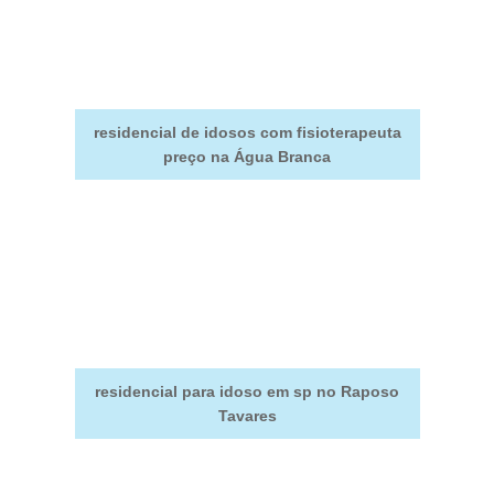
residencial de idosos com fisioterapeuta
preço na Água Branca
residencial para idoso em sp no Raposo
Tavares