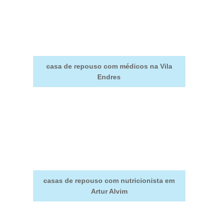
casa de repouso com médicos na Vila
Endres
casas de repouso com nutricionista em
Artur Alvim