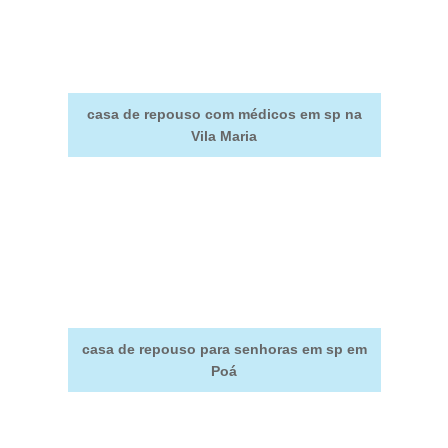
casa de repouso com médicos em sp na
Vila Maria
casa de repouso para senhoras em sp em
Poá