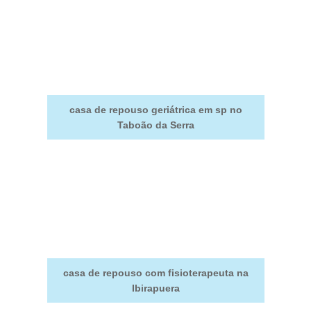
casa de repouso geriátrica em sp no
Taboão da Serra
casa de repouso com fisioterapeuta na
Ibirapuera