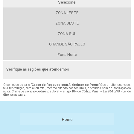
Selecione:
ZONA LESTE
ZONA OESTE
ZONA SUL
GRANDE SÃO PAULO
Zona Norte
Verifique as regiões que atendemos
O conteúdo do texto "
Casas de Repouso com Alzheimer no Perus
" é de direito reservado.
Sua reprodução, parcial ou total, mesmo citando nossos links, é proibida sem a autorização do
autor. Crime de violação de direito autoral – artigo 184 do Código Penal –
Lei 9610/98 - Lei de
direitos autorais
.
Home