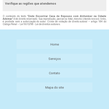
Verifique as regiões que atendemos
O conteúdo do texto "
Onde Encontrar Casa de Repouso com Alzheimer na Cidade
Ademar
" é de direito reservado. Sua reprodução, parcial ou total, mesmo citando nossos links,
é proibida sem a autorização do autor. Crime de violação de direito autoral – artigo 184 do
Código Penal –
Lei 9610/98 - Lei de direitos autorais
.
Home
Serviços
Contato
Mapa do site