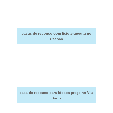
casas de repouso com fisioterapeuta no
Osasco
casa de repouso para idosos preço na Vila
Sônia