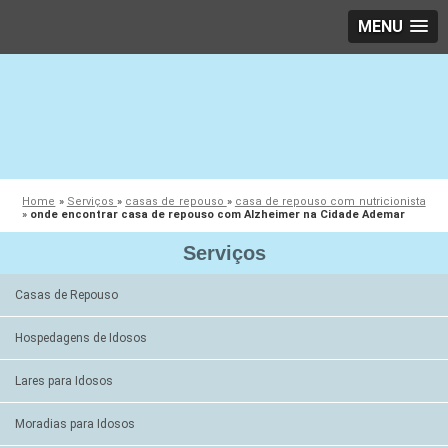
MENU
Home
»
Serviços
»
casas de repouso
»
casa de repouso com nutricionista
»
onde encontrar casa de repouso com Alzheimer na Cidade Ademar
Serviços
Casas de Repouso
Hospedagens de Idosos
Lares para Idosos
Moradias para Idosos