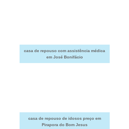
casa de repouso com assistência médica
em José Bonifácio
casa de repouso de idosos preço em
Pirapora do Bom Jesus