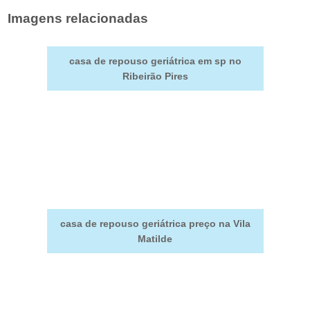
Imagens relacionadas
casa de repouso geriátrica em sp no
Ribeirão Pires
casa de repouso geriátrica preço na Vila
Matilde