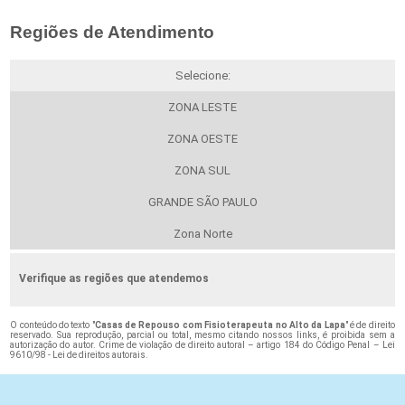
Regiões de Atendimento
Selecione:
ZONA LESTE
ZONA OESTE
ZONA SUL
GRANDE SÃO PAULO
Zona Norte
Verifique as regiões que atendemos
O conteúdo do texto "
Casas de Repouso com Fisioterapeuta no Alto da Lapa
" é de direito
reservado. Sua reprodução, parcial ou total, mesmo citando nossos links, é proibida sem a
autorização do autor. Crime de violação de direito autoral – artigo 184 do Código Penal –
Lei
9610/98 - Lei de direitos autorais
.