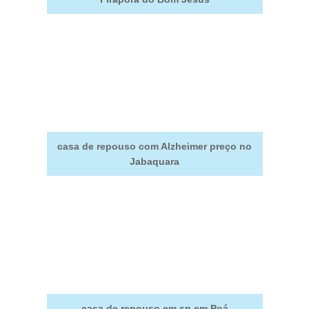
casa de repouso com Alzheimer preço no
Jabaquara
casa de repouso em sp em Poá