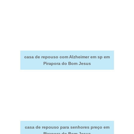
casa de repouso com Alzheimer em sp em
Pirapora do Bom Jesus
casa de repouso para senhores preço em
Pirapora do Bom Jesus