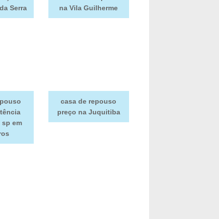
da Serra
na Vila Guilherme
epouso
casa de repouso
tência
preço na Juquitiba
 sp em
ros