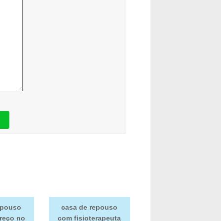
epouso
casa de repouso
preço no
com fisioterapeuta