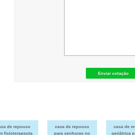
Enviar cotação
asa de repouso
casa de repouso
casa de r
m fisioterapeuta
para senhoras no
geriátrica 