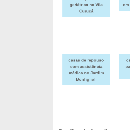
geriátrica na Vila
em 
Curuçá
casas de repouso
c
com assistência
pa
médica no Jardim
Bonfiglioli