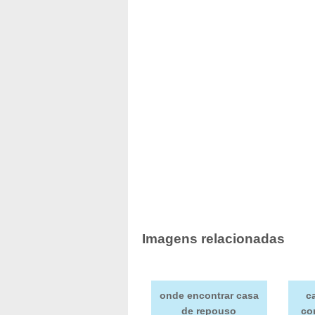
Imagens relacionadas
onde encontrar casa
c
de repouso
co