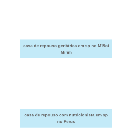
casa de repouso geriátrica em sp no M'Boi
Mirim
casa de repouso com nutricionista em sp
no Perus