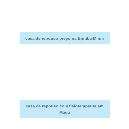
casa de repouso preço na Biritiba Mirim
casa de repouso com fisioterapeuta em
Mauá