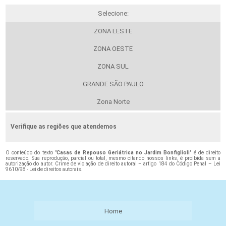
Selecione:
ZONA LESTE
ZONA OESTE
ZONA SUL
GRANDE SÃO PAULO
Zona Norte
Verifique as regiões que atendemos
O conteúdo do texto "
Casas de Repouso Geriátrica no Jardim Bonfiglioli
" é de direito
reservado. Sua reprodução, parcial ou total, mesmo citando nossos links, é proibida sem a
autorização do autor. Crime de violação de direito autoral – artigo 184 do Código Penal –
Lei
9610/98 - Lei de direitos autorais
.
Home