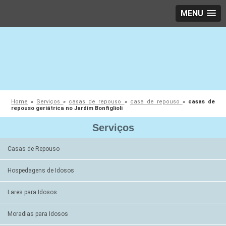
MENU
Home
»
Serviços
»
casas de repouso
»
casa de repouso
»
casas de
repouso geriátrica no Jardim Bonfiglioli
Serviços
Casas de Repouso
Hospedagens de Idosos
Lares para Idosos
Moradias para Idosos