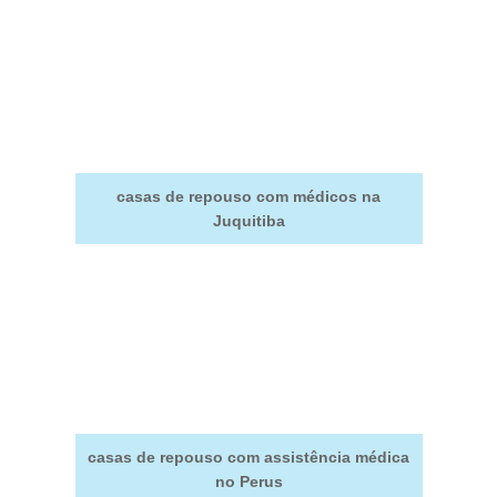
casas de repouso com médicos na
Juquitiba
casas de repouso com assistência médica
no Perus