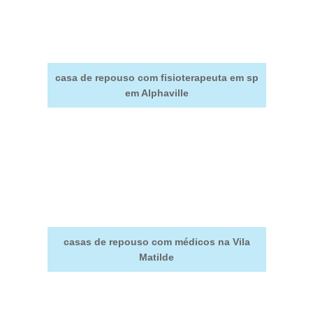
casa de repouso com fisioterapeuta em sp
em Alphaville
casas de repouso com médicos na Vila
Matilde