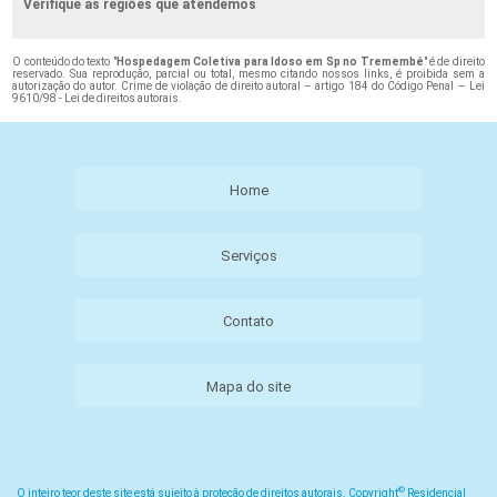
Verifique as regiões que atendemos
O conteúdo do texto "
Hospedagem Coletiva para Idoso em Sp no Tremembé
" é de direito
reservado. Sua reprodução, parcial ou total, mesmo citando nossos links, é proibida sem a
autorização do autor. Crime de violação de direito autoral – artigo 184 do Código Penal –
Lei
9610/98 - Lei de direitos autorais
.
Home
Serviços
Contato
Mapa do site
©
O inteiro teor deste site está sujeito à proteção de direitos autorais. Copyright
Residencial