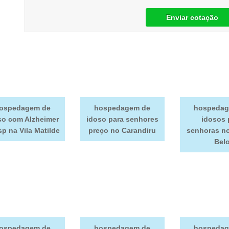
Enviar cotação
ospedagem de
hospedagem de
hospedag
so com Alzheimer
idoso para senhores
idosos 
p na Vila Matilde
preço no Carandiru
senhoras n
Bel
ospedagem de
hospedagem de
hospedag