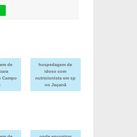
em de
hospedagem de
para
idoso com
o Campo
nutricionista em sp
o
no Jaçanã
em de
onde encontrar