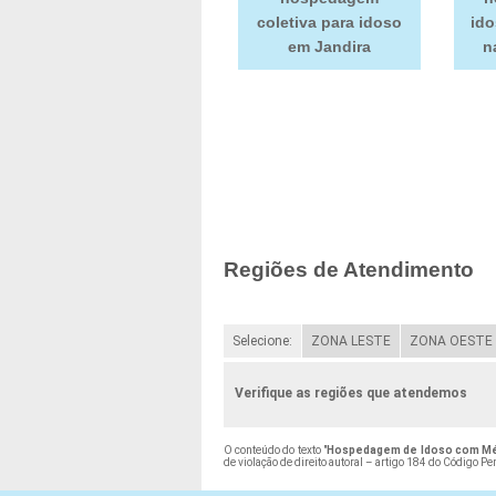
coletiva para idoso
id
em Jandira
n
Regiões de Atendimento
Selecione:
ZONA LESTE
ZONA OESTE
Verifique as regiões que atendemos
O conteúdo do texto "
Hospedagem de Idoso com Mé
de violação de direito autoral – artigo 184 do Código Pe