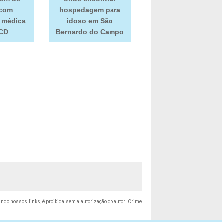
 com
hospedagem para
a médica
idoso em São
CD
Bernardo do Campo
itando nossos links, é proibida sem a autorização do autor. Crime