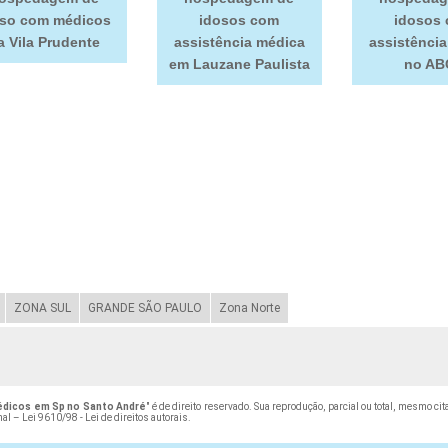
oso com médicos
idosos com
idosos
a Vila Prudente
assistência médica
assistênci
em Lauzane Paulista
no AB
ZONA SUL
GRANDE SÃO PAULO
Zona Norte
dicos em Sp no Santo André
" é de direito reservado. Sua reprodução, parcial ou total, mesmo c
nal –
Lei 9610/98 - Lei de direitos autorais
.