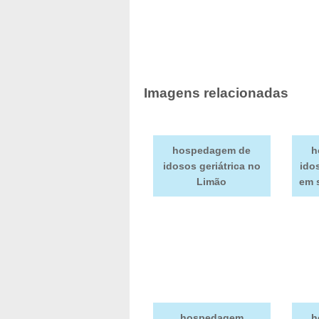
Imagens relacionadas
hospedagem de
h
idosos geriátrica no
ido
Limão
em s
hospedagem
h