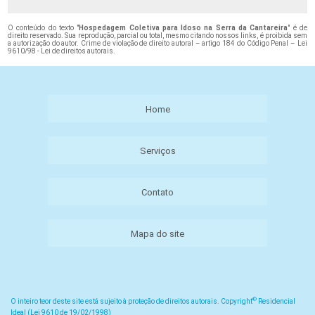
O conteúdo do texto "
Hospedagem Coletiva para Idoso na Serra da Cantareira
" é de
direito reservado. Sua reprodução, parcial ou total, mesmo citando nossos links, é proibida sem
a autorização do autor. Crime de violação de direito autoral – artigo 184 do Código Penal –
Lei
9610/98 - Lei de direitos autorais
.
Home
Serviços
Contato
Mapa do site
©
O inteiro teor deste site está sujeito à proteção de direitos autorais. Copyright
Residencial
Ideal (Lei 9610 de 19/02/1998)