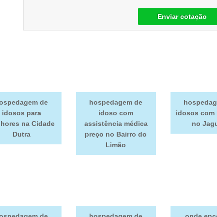
Enviar cotação
ospedagem de
hospedagem de
hospedag
idosos para
idoso com
idosos com
hores na Cidade
assistência médica
no Jag
Dutra
preço no Bairro do
Limão
ospedagem de
hospedagem de
onde enc