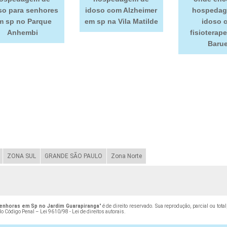
so para senhores
idoso com Alzheimer
hospedag
m sp no Parque
em sp na Vila Matilde
idoso 
Anhembi
fisioterap
Barue
ZONA SUL
GRANDE SÃO PAULO
Zona Norte
nhoras em Sp no Jardim Guarapiranga
" é de direito reservado. Sua reprodução, parcial ou to
 do Código Penal –
Lei 9610/98 - Lei de direitos autorais
.