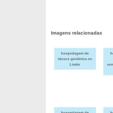
Imagens relacionadas
hospedagem de
h
idosos geriátrica no
Limão
sen
hospedagem de
h