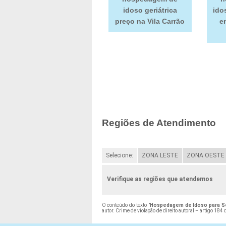
idoso geriátrica
ido
preço na Vila Carrão
e
Regiões de Atendimento
Selecione:
ZONA LESTE
ZONA OESTE
Verifique as regiões que atendemos
O conteúdo do texto "
Hospedagem de Idoso para Se
autor. Crime de violação de direito autoral – artigo 184