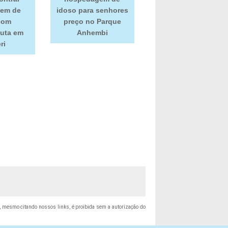
em de
idoso para senhores
com
preço no Parque
euta em
Anhembi
ri
tal, mesmo citando nossos links, é proibida sem a autorização do