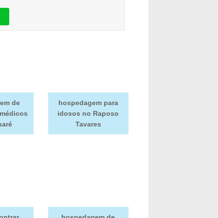
em de
hospedagem para
 médicos
idosos no Raposo
uaré
Tavares
ontrar
hospedagem de