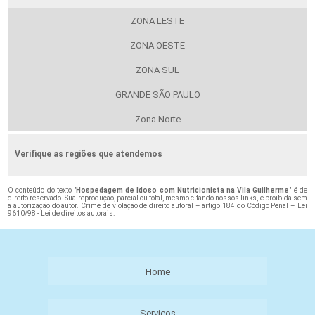
ZONA LESTE
ZONA OESTE
ZONA SUL
GRANDE SÃO PAULO
Zona Norte
Verifique as regiões que atendemos
O conteúdo do texto "
Hospedagem de Idoso com Nutricionista na Vila Guilherme
" é de
direito reservado. Sua reprodução, parcial ou total, mesmo citando nossos links, é proibida sem
a autorização do autor. Crime de violação de direito autoral – artigo 184 do Código Penal –
Lei
9610/98 - Lei de direitos autorais
.
Home
Serviços