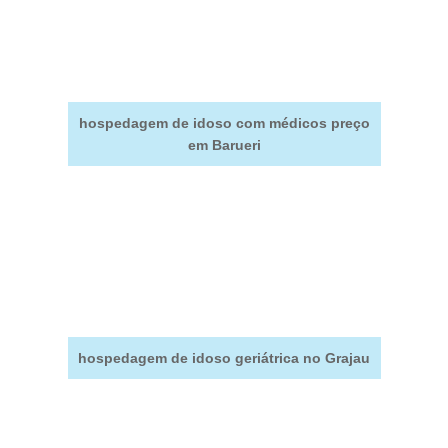
hospedagem de idoso com médicos preço
em Barueri
hospedagem de idoso geriátrica no Grajau