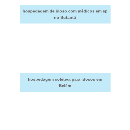
hospedagem de idoso com médicos em sp
no Butantã
hospedagem coletiva para idosos em
Belém