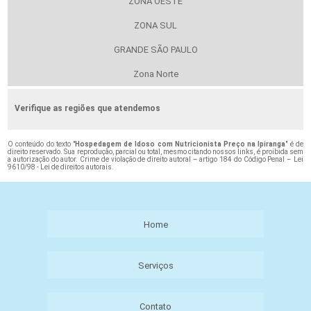
ZONA OESTE
ZONA SUL
GRANDE SÃO PAULO
Zona Norte
Verifique as regiões que atendemos
O conteúdo do texto "
Hospedagem de Idoso com Nutricionista Preço na Ipiranga
" é de
direito reservado. Sua reprodução, parcial ou total, mesmo citando nossos links, é proibida sem
a autorização do autor. Crime de violação de direito autoral – artigo 184 do Código Penal –
Lei
9610/98 - Lei de direitos autorais
.
Home
Serviços
Contato