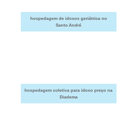
hospedagem de idosos geriátrica no
Santo André
hospedagem coletiva para idoso preço na
Diadema