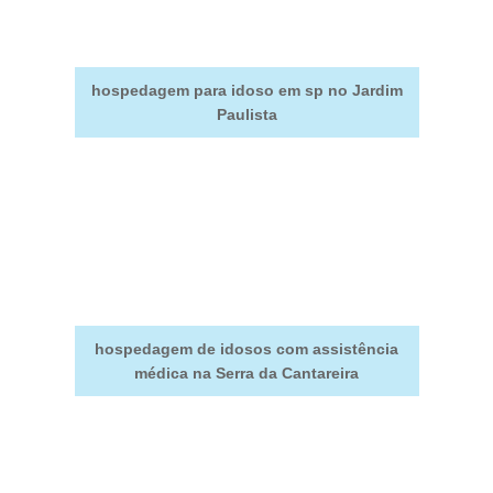
hospedagem para idoso em sp no Jardim
Paulista
hospedagem de idosos com assistência
médica na Serra da Cantareira