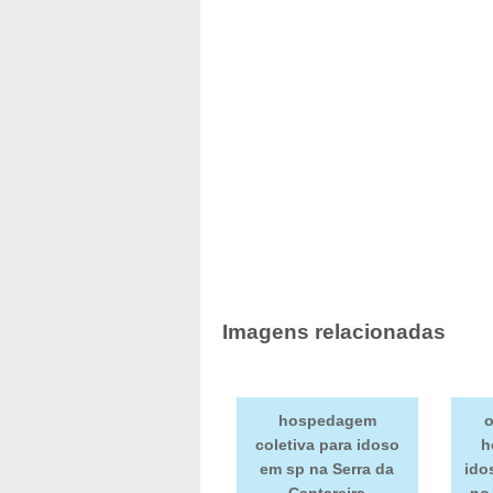
Imagens relacionadas
hospedagem
o
coletiva para idoso
h
em sp na Serra da
ido
Cantareira
no