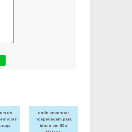
em de
onde encontrar
senhoras
hospedagem para
Curuçá
idoso em São
Mateus