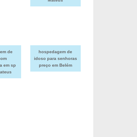
em de
hospedagem de
com
idoso para senhoras
ta em sp
preço em Belém
ateus