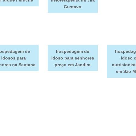
Gustavo
ospedagem de
hospedagem de
hospedag
idosos para
idoso para senhores
idoso 
hores na Santana
preço em Jandira
nutricionis
em São M