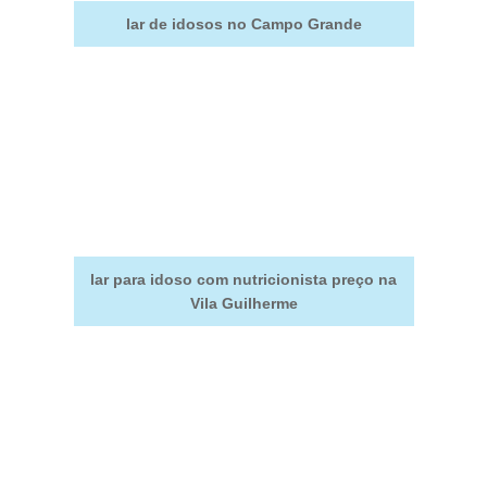
lar de idosos no Campo Grande
lar para idoso com nutricionista preço na
Vila Guilherme