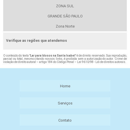
ZONA SUL
GRANDE SÃO PAULO
Zona Norte
Verifique as regiões que atendemos
O conteúdo do texto "
Lar para Idosos na Santa Isabel
" é de direito reservado. Sua reprodução,
parcial ou total, mesmo citando nossos links, é proibida sem a autorização do autor. Crime de
violação de direito autoral – artigo 184 do Código Penal –
Lei 9610/98 - Lei de direitos autorais
.
Home
Serviços
Contato