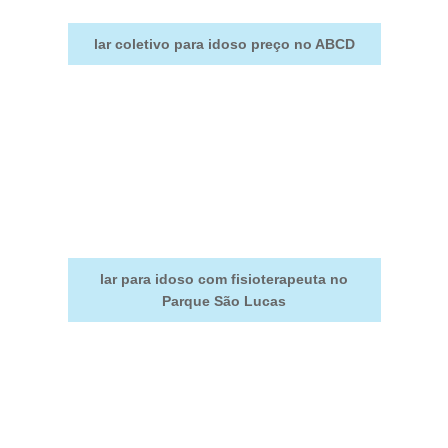
lar coletivo para idoso preço no ABCD
lar para idoso com fisioterapeuta no
Parque São Lucas