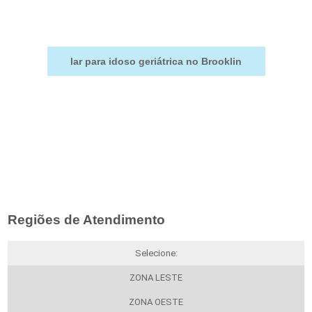
lar para idoso geriátrica no Brooklin
Regiões de Atendimento
Selecione:
ZONA LESTE
ZONA OESTE