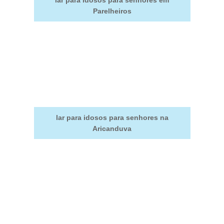
lar para idosos para senhores em
Parelheiros
lar para idosos para senhores na
Aricanduva