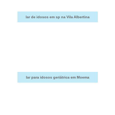
lar de idosos em sp na Vila Albertina
lar para idosos geriátrica em Moema