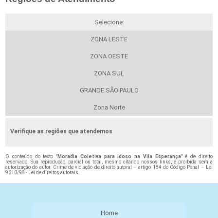
Selecione:
ZONA LESTE
ZONA OESTE
ZONA SUL
GRANDE SÃO PAULO
Zona Norte
Verifique as regiões que atendemos
O conteúdo do texto "
Moradia Coletiva para Idoso na Vila Esperança
" é de direito
reservado. Sua reprodução, parcial ou total, mesmo citando nossos links, é proibida sem a
autorização do autor. Crime de violação de direito autoral – artigo 184 do Código Penal –
Lei
9610/98 - Lei de direitos autorais
.
Home