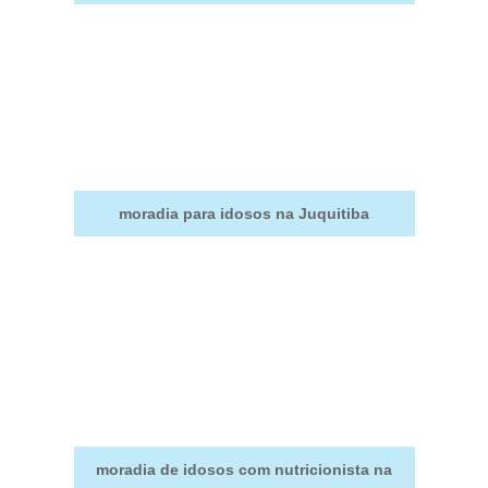
moradia para idosos na Juquitiba
moradia de idosos com nutricionista na