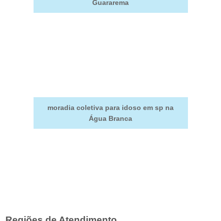
Guararema
moradia coletiva para idoso em sp na
Água Branca
Regiões de Atendimento