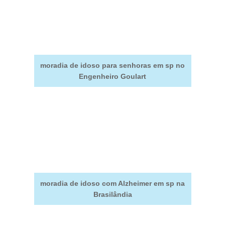
moradia de idoso para senhoras em sp no
Engenheiro Goulart
moradia de idoso com Alzheimer em sp na
Brasilândia