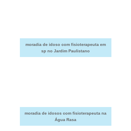
moradia de idoso com fisioterapeuta em
sp no Jardim Paulistano
moradia de idosos com fisioterapeuta na
Água Rasa