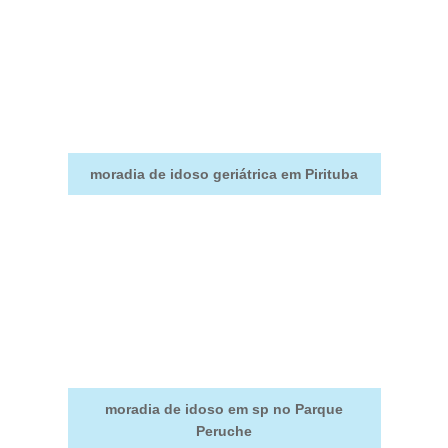
moradia de idoso geriátrica em Pirituba
moradia de idoso em sp no Parque
Peruche