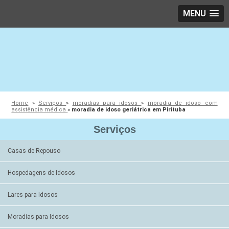
MENU
Home
»
Serviços
»
moradias para idosos
»
moradia de idoso com
assistência médica
»
moradia de idoso geriátrica em Pirituba
Serviços
Casas de Repouso
Hospedagens de Idosos
Lares para Idosos
Moradias para Idosos