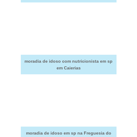
moradia de idoso com nutricionista em sp
em Caierias
moradia de idoso em sp na Freguesia do