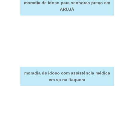
moradia de idoso para senhoras preço em
ARUJÁ
moradia de idoso com assistência médica
em sp na Itaquera