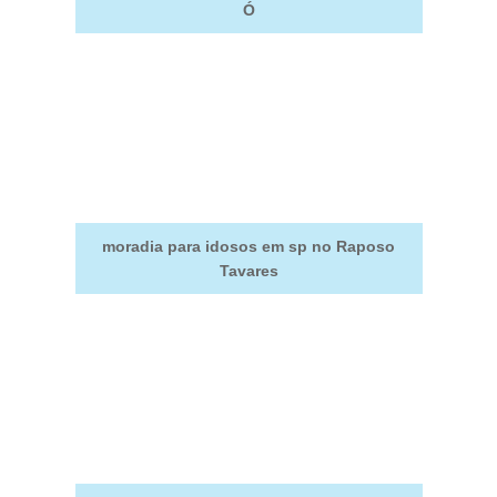
Ó
moradia para idosos em sp no Raposo
Tavares