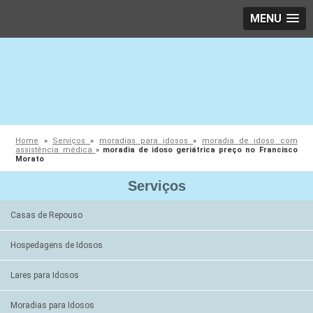
MENU
Home
»
Serviços
»
moradias para idosos
»
moradia de idoso com
assistência médica
»
moradia de idoso geriátrica preço no Francisco
Morato
Serviços
Casas de Repouso
Hospedagens de Idosos
Lares para Idosos
Moradias para Idosos