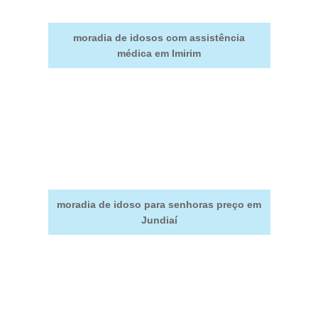
moradia de idosos com assistência
médica em Imirim
moradia de idoso para senhoras preço em
Jundiaí