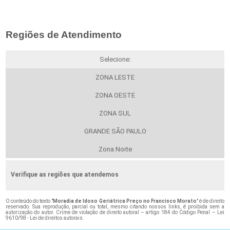
Regiões de Atendimento
Selecione:
ZONA LESTE
ZONA OESTE
ZONA SUL
GRANDE SÃO PAULO
Zona Norte
Verifique as regiões que atendemos
O conteúdo do texto "
Moradia de Idoso Geriátrica Preço no Francisco Morato
" é de direito
reservado. Sua reprodução, parcial ou total, mesmo citando nossos links, é proibida sem a
autorização do autor. Crime de violação de direito autoral – artigo 184 do Código Penal –
Lei
9610/98 - Lei de direitos autorais
.