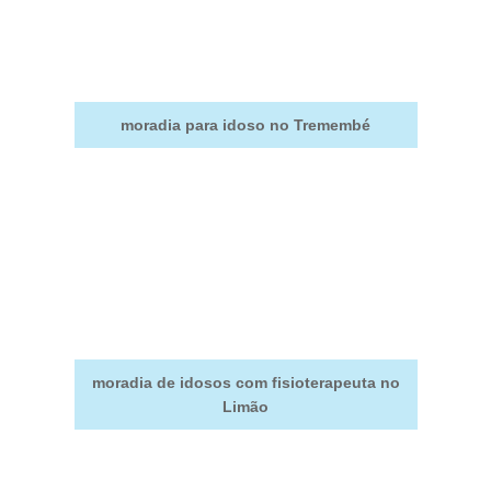
moradia para idoso no Tremembé
moradia de idosos com fisioterapeuta no
Limão