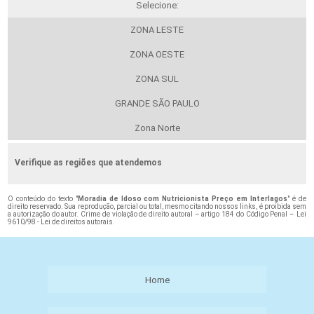
Selecione:
ZONA LESTE
ZONA OESTE
ZONA SUL
GRANDE SÃO PAULO
Zona Norte
Verifique as regiões que atendemos
O conteúdo do texto "
Moradia de Idoso com Nutricionista Preço em Interlagos
" é de
direito reservado. Sua reprodução, parcial ou total, mesmo citando nossos links, é proibida sem
a autorização do autor. Crime de violação de direito autoral – artigo 184 do Código Penal –
Lei
9610/98 - Lei de direitos autorais
.
Home