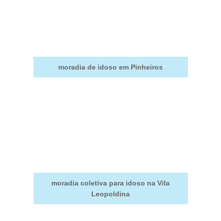
moradia de idoso em Pinheiros
moradia coletiva para idoso na Vila
Leopoldina