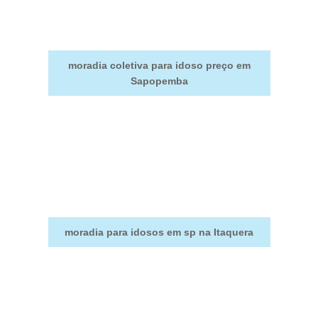
moradia coletiva para idoso preço em
Sapopemba
moradia para idosos em sp na Itaquera