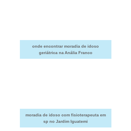
onde encontrar moradia de idoso
geriátrica na Anália Franco
moradia de idoso com fisioterapeuta em
sp no Jardim Iguatemi