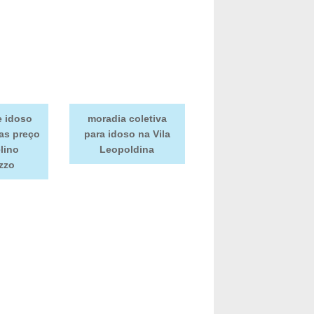
e idoso
moradia coletiva
as preço
para idoso na Vila
lino
Leopoldina
zzo