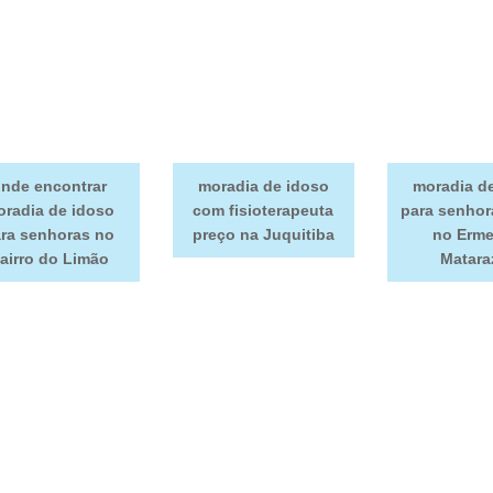
nde encontrar
moradia de idoso
moradia d
radia de idoso
com fisioterapeuta
para senhor
ra senhoras no
preço na Juquitiba
no Erme
airro do Limão
Matara