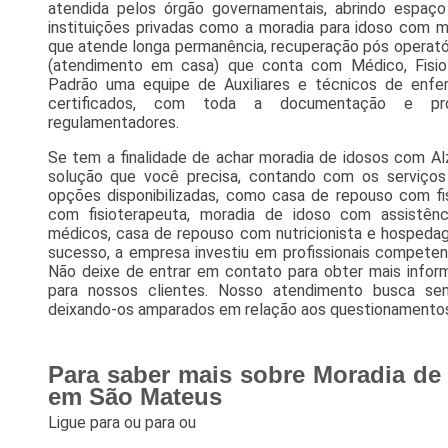
atendida pelos órgão governamentais, abrindo espa
instituições privadas como a moradia para idoso com mé
que atende longa permanência, recuperação pós operató
(atendimento em casa) que conta com Médico, Fisiote
Padrão uma equipe de Auxiliares e técnicos de en
certificados, com toda a documentação e pro
regulamentadores.
Se tem a finalidade de achar moradia de idosos com A
solução que você precisa, contando com os serviços 
opções disponibilizadas, como casa de repouso com f
com fisioterapeuta, moradia de idoso com assistên
médicos, casa de repouso com nutricionista e hospeda
sucesso, a empresa investiu em profissionais compete
Não deixe de entrar em contato para obter mais info
para nossos clientes. Nosso atendimento busca sem
deixando-os amparados em relação aos questionamentos
Para saber mais sobre Moradia de
em São Mateus
Ligue para
ou para
ou