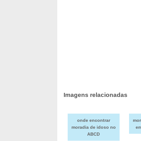
Imagens relacionadas
onde encontrar
mor
moradia de idoso no
em
ABCD