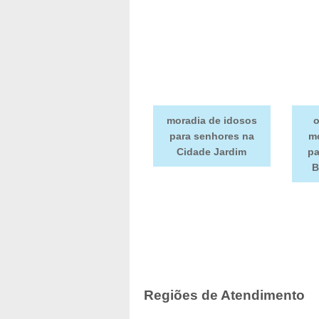
moradia de idosos
o
para senhores na
mo
Cidade Jardim
pa
B
Regiões de Atendimento