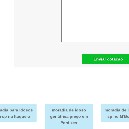
Enviar cotação
adia para idosos
moradia de idoso
moradia de 
 sp na Itaquera
geriátrica preço em
sp no M'Bo
Perdizes