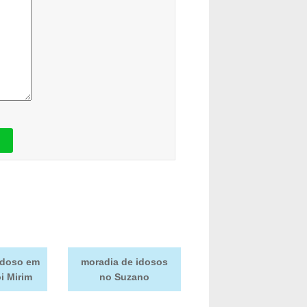
idoso em
moradia de idosos
i Mirim
no Suzano