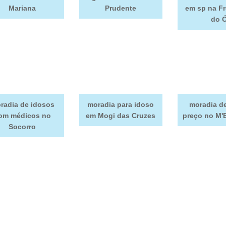
Mariana
Prudente
em sp na F
do 
radia de idosos
moradia para idoso
moradia d
om médicos no
em Mogi das Cruzes
preço no M'
Socorro