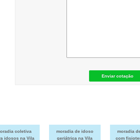
Enviar cotação
oradia coletiva
moradia de idoso
moradia d
a idosos na Vila
geriátrica na Vila
com fisiot