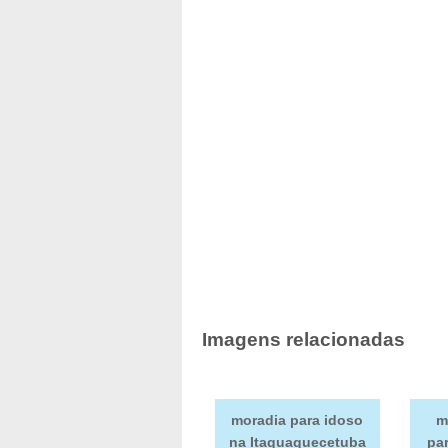
Imagens relacionadas
moradia para idoso
m
na Itaquaquecetuba
par