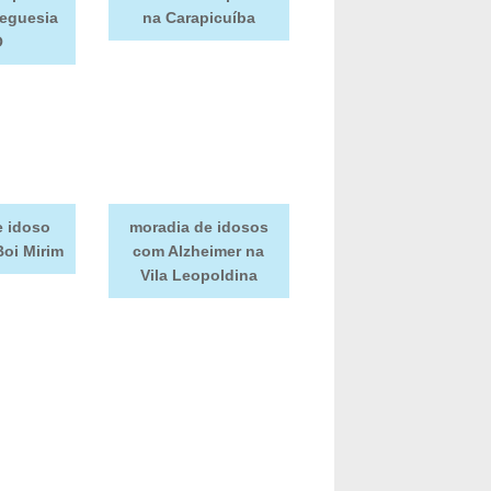
reguesia
na Carapicuíba
Ó
e idoso
moradia de idosos
Boi Mirim
com Alzheimer na
Vila Leopoldina