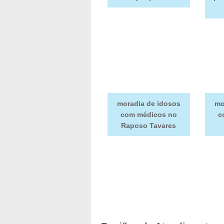
moradia de idosos
mo
com médicos no
c
Raposo Tavares