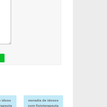
e idoso
moradia de idosos
erapeuta
com fisioterapeuta