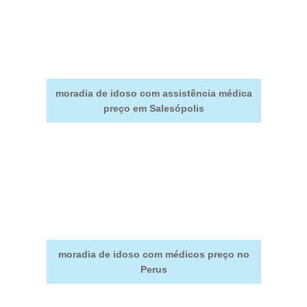
moradia de idoso com assistência médica
preço em Salesópolis
moradia de idoso com médicos preço no
Perus