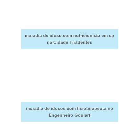
moradia de idoso com nutricionista em sp
na Cidade Tiradentes
moradia de idosos com fisioterapeuta no
Engenheiro Goulart