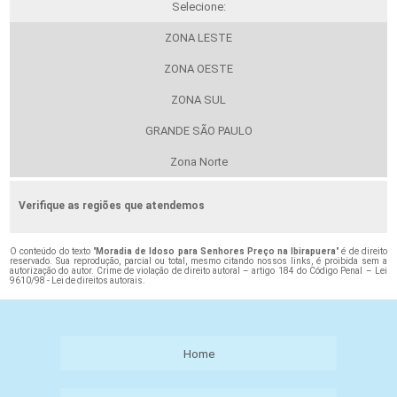
Selecione:
ZONA LESTE
ZONA OESTE
ZONA SUL
GRANDE SÃO PAULO
Zona Norte
Verifique as regiões que atendemos
O conteúdo do texto "
Moradia de Idoso para Senhores Preço na Ibirapuera
" é de direito
reservado. Sua reprodução, parcial ou total, mesmo citando nossos links, é proibida sem a
autorização do autor. Crime de violação de direito autoral – artigo 184 do Código Penal –
Lei
9610/98 - Lei de direitos autorais
.
Home