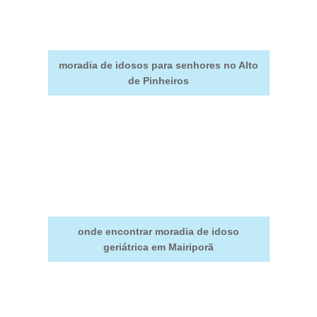
moradia de idosos para senhores no Alto
de Pinheiros
onde encontrar moradia de idoso
geriátrica em Mairiporã