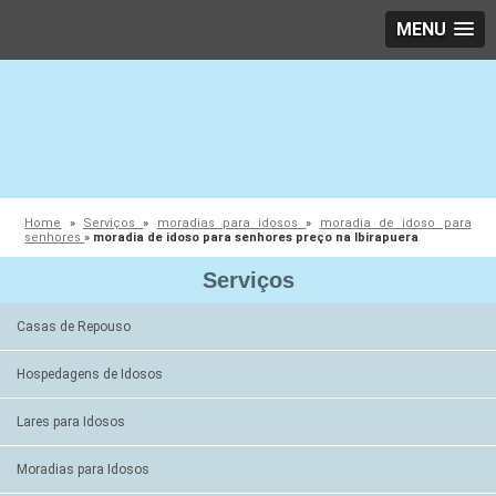
MENU
Home
»
Serviços
»
moradias para idosos
»
moradia de idoso para
senhores
»
moradia de idoso para senhores preço na Ibirapuera
Serviços
Casas de Repouso
Hospedagens de Idosos
Lares para Idosos
Moradias para Idosos