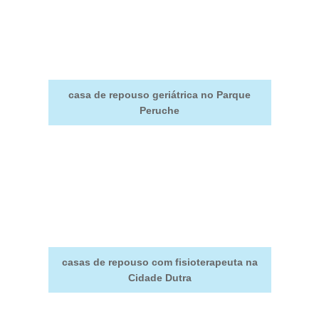
casa de repouso geriátrica no Parque
Peruche
casas de repouso com fisioterapeuta na
Cidade Dutra