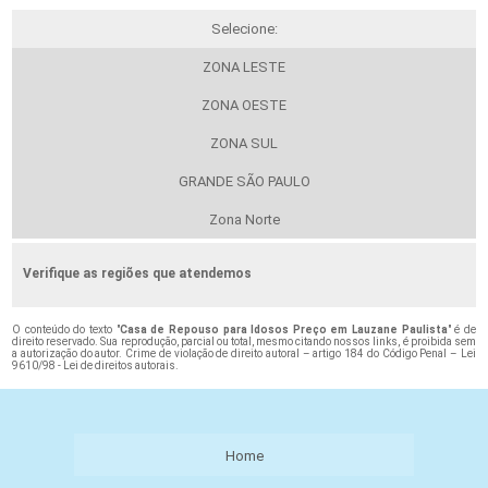
Selecione:
ZONA LESTE
ZONA OESTE
ZONA SUL
GRANDE SÃO PAULO
Zona Norte
Verifique as regiões que atendemos
O conteúdo do texto "
Casa de Repouso para Idosos Preço em Lauzane Paulista
" é de
direito reservado. Sua reprodução, parcial ou total, mesmo citando nossos links, é proibida sem
a autorização do autor. Crime de violação de direito autoral – artigo 184 do Código Penal –
Lei
9610/98 - Lei de direitos autorais
.
Home