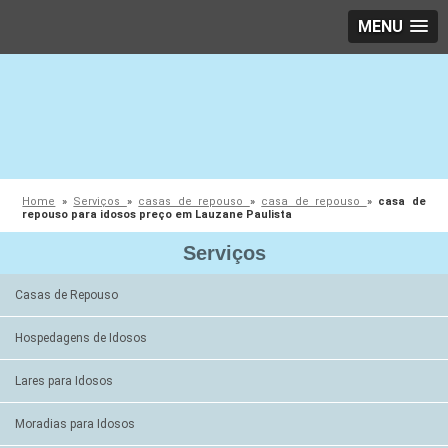
MENU
Home
»
Serviços
»
casas de repouso
»
casa de repouso
»
casa de
repouso para idosos preço em Lauzane Paulista
Serviços
Casas de Repouso
Hospedagens de Idosos
Lares para Idosos
Moradias para Idosos