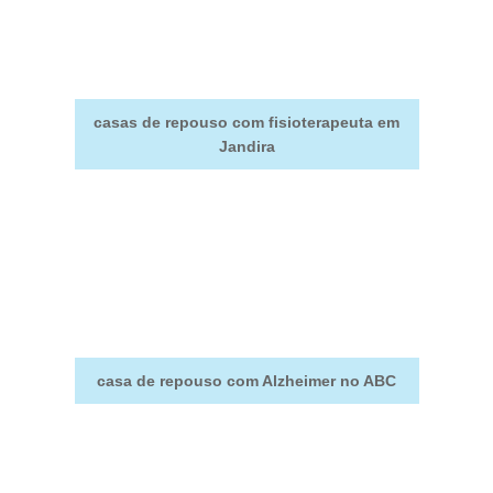
casas de repouso com fisioterapeuta em
Jandira
casa de repouso com Alzheimer no ABC