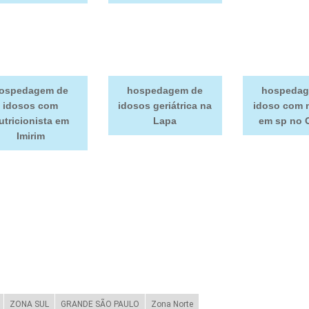
ospedagem de
hospedagem de
hospedag
idosos com
idosos geriátrica na
idoso com 
utricionista em
Lapa
em sp no 
Imirim
ZONA SUL
GRANDE SÃO PAULO
Zona Norte