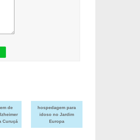
em de
hospedagem para
lzheimer
idoso no Jardim
la Curuçá
Europa