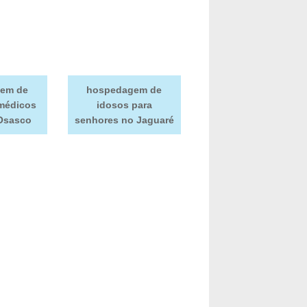
em de
hospedagem de
médicos
idosos para
Osasco
senhores no Jaguaré