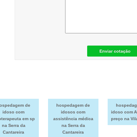
Enviar cotação
ospedagem de
hospedagem de
hospedag
idoso com
idosos com
idoso com A
ioterapeuta em sp
assistência médica
preço na Vi
na Serra da
na Serra da
Cantareira
Cantareira