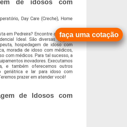
gem de idosos com
peratório, Day Care (Creche), Home
faça uma cotação
sta em Pedreira? Encontre a solução
encial Ideal. São diversas opções
erapeuta, hospedagem de idoso com
ica, moradia de idoso com médicos,
so com médicos. Para tal sucesso, a
quipamentos inovadores. Executamos
iva, e também oferecemos outros
o geriátrica e lar para idoso com
 Teremos prazer em atender você!
agem de Idosos com