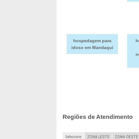
hospedagem para
h
idoso em Mandaqui
n
Regiões de Atendimento
Selecione:
ZONA LESTE
ZONA OESTE