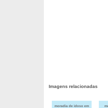
Imagens relacionadas
moradia de idoso em
mo