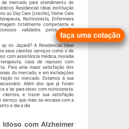
ço de mercado para atendimento de
dicos Residencial Ideal, instituição
rio ou Day Care (creche), Home Care
rapeuta, Nutricionista, Enfermeira
fermagem totalmente competente e
cessos validados pelos órgão
faça uma cotação
 sp no Jaçanã? A Residencial Ideal
ara seus clientes serviços como o de
uso com assistência médica, moradia
oterapeuta, casa de repouso com
uta. Para uma maior satisfação dos
sionais do mercado, e em instalações
cotação no mercado. Estamos à sua
necessário. Além dos que já foram
a e lar para idoso com nutricionista.
clientes, e trazer sua satisfação
 serviço que mais se encaixa com a
to e dia a dia.
e Idoso com Alzheimer