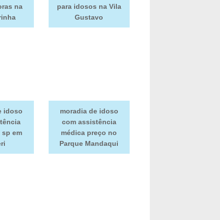
oras na
para idosos na Vila
rinha
Gustavo
e idoso
moradia de idoso
tência
com assistência
 sp em
médica preço no
ri
Parque Mandaqui