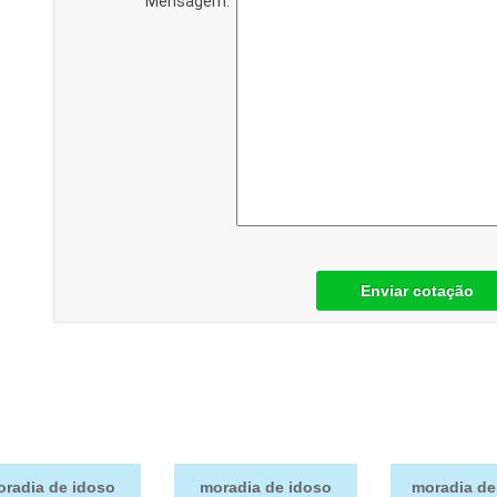
Mensagem:
Enviar cotação
radia de idoso
moradia de idoso
moradia de