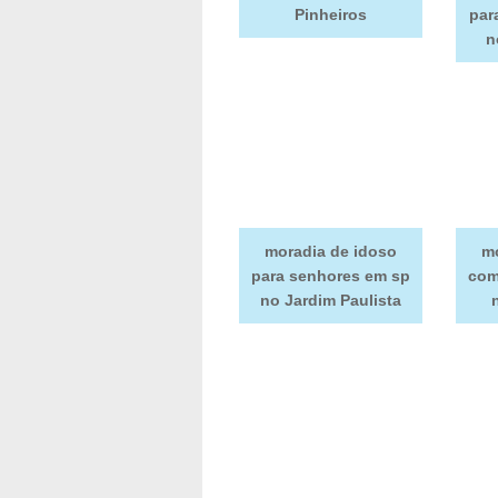
Pinheiros
par
n
moradia de idoso
mo
para senhores em sp
com
no Jardim Paulista