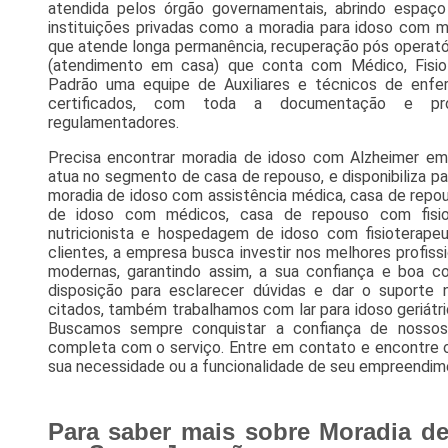
atendida pelos órgão governamentais, abrindo espa
instituições privadas como a moradia para idoso com mé
que atende longa permanência, recuperação pós operató
(atendimento em casa) que conta com Médico, Fisiote
Padrão uma equipe de Auxiliares e técnicos de en
certificados, com toda a documentação e pro
regulamentadores.
Precisa encontrar moradia de idoso com Alzheimer em
atua no segmento de casa de repouso, e disponibiliza p
moradia de idoso com assistência médica, casa de repo
de idoso com médicos, casa de repouso com fisi
nutricionista e hospedagem de idoso com fisioterape
clientes, a empresa busca investir nos melhores profis
modernas, garantindo assim, a sua confiança e boa 
disposição para esclarecer dúvidas e dar o suporte 
citados, também trabalhamos com lar para idoso geriátric
Buscamos sempre conquistar a confiança de nossos 
completa com o serviço. Entre em contato e encontre o
sua necessidade ou a funcionalidade de seu empreendimen
Para saber mais sobre Moradia d