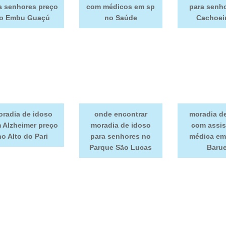
a senhores preço
com médicos em sp
para senh
o Embu Guaçú
no Saúde
Cachoei
radia de idoso
onde encontrar
moradia d
 Alzheimer preço
moradia de idoso
com assis
no Alto do Pari
para senhores no
médica em
Parque São Lucas
Barue